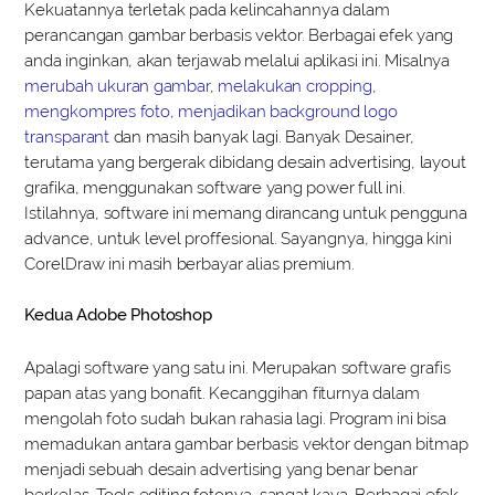
Kekuatannya terletak pada kelincahannya dalam
perancangan gambar berbasis vektor. Berbagai efek yang
anda inginkan, akan terjawab melalui aplikasi ini. Misalnya
merubah ukuran gambar
,
melakukan cropping
,
mengkompres foto
,
menjadikan background logo
transparant
dan masih banyak lagi. Banyak Desainer,
terutama yang bergerak dibidang desain advertising, layout
grafika, menggunakan software yang power full ini.
Istilahnya, software ini memang dirancang untuk pengguna
advance, untuk level proffesional. Sayangnya, hingga kini
CorelDraw ini masih berbayar alias premium.
Kedua Adobe Photoshop
Apalagi software yang satu ini. Merupakan software grafis
papan atas yang bonafit. Kecanggihan fiturnya dalam
mengolah foto sudah bukan rahasia lagi. Program ini bisa
memadukan antara gambar berbasis vektor dengan bitmap
menjadi sebuah desain advertising yang benar benar
berkelas. Tools editing fotonya, sangat kaya. Berbagai efek