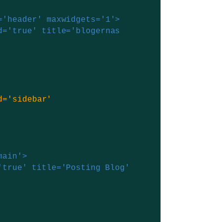
='header' maxwidgets='1'>
ed='true' title='blogernas
d='sidebar'
main'>
'true' title='Posting Blog'