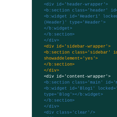
<div id='header-wrapper'>
<b:section class='header' id
<b:widget id='Header1' lock
(Header)' type='Header'>
</b:widget>
</b:section>
</div>
<div id='sidebar-wrapper'>
<b:section class='sidebar' i
showaddelement='yes'>
</b:section>
</div>
<div id='content-wrapper'>
<b:section class='main' id='
<b:widget id='Blog1' locked=
type='Blog'></b:widget>
</b:section>
</div>
<div class='clear'/>