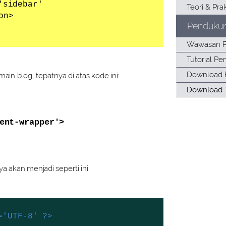
'sidebar'
on>
Penduku
ain blog, tepatnya di atas kode ini:
ent-wrapper'>
 akan menjadi seperti ini:
='UTF-8' ?>