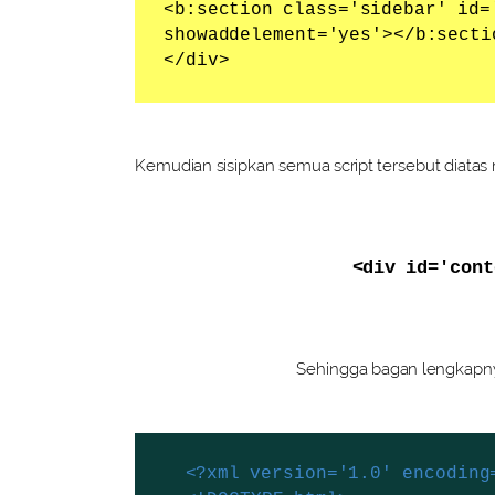
<b:section class='sidebar' id=
showaddelement='yes'></b:secti
</div>
Kemudian sisipkan semua script tersebut diatas m
<div id='cont
Sehingga bagan lengkapnya
<?xml version='1.0' encoding