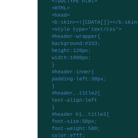
<!DOCTYPE html>
<HTML>
<head>
<b:skin><![CDATA[]]></b:skin
<style type='text/css'>
#header-wrapper{
background:#333;
height:120px;
width:1000px;
}
#header-inner{
padding-left:30px;
}
#header,.title2{
text-align:left
}
#header h1,.title2{
font-size:50px;
font-weight:500;
color:#fff;