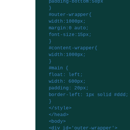
padding-bottom:50px
}
#outer-wrapper{
width:1000px;
margin:0 auto;
font-size:15px;
}
#content-wrapper{
width:1000px;
}
#main {
float: left;
width: 600px;
padding: 20px;
border-left: 1px solid #ddd;
}
</style>
</head>
<body>
<div id='outer-wrapper'>