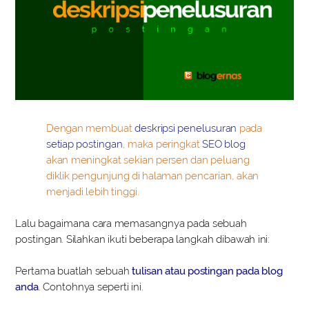
Dengan membuat
deskripsi penelusuran
pada
setiap postingan
, maka peringkat
SEO blog
akan meningkat sekian persen dan peluang
diklik pengunjung di halaman pencarian, akan
menjadi lebih tinggi.
Lalu bagaimana cara memasangnya pada sebuah
postingan. Silahkan ikuti beberapa langkah dibawah ini:
Pertama buatlah sebuah
tulisan atau postingan pada blog
anda
. Contohnya seperti ini.