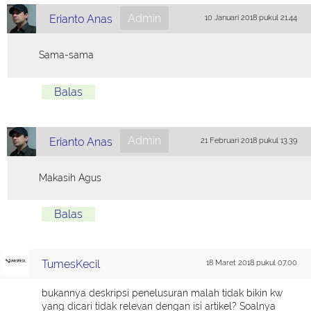
Admin
Erianto Anas
10 Januari 2018 pukul 21.44
Sama-sama
Balas
Admin
Erianto Anas
21 Februari 2018 pukul 13.39
Makasih Agus
Balas
TumesKecil
18 Maret 2018 pukul 07.00
bukannya deskripsi penelusuran malah tidak bikin kw
yang dicari tidak relevan dengan isi artikel? Soalnya