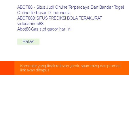
ABOT88 - Situs Judi Online Terpercaya Dan Bandar Togel
Online Terbesar Di Indonesia
ABOT888: SITUS PREDIKSI BOLA TERAKURAT
videoanime88
Abot88:Gas slot gacor hari ini
Balas
Komentar yang tidak relevan, jorok, spamming dan promosi
link akan dihapus