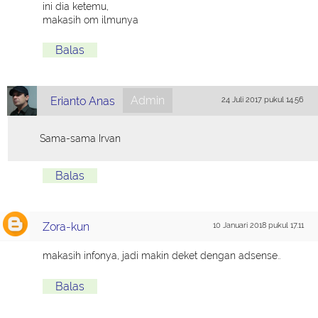
ini dia ketemu,
makasih om ilmunya
Balas
Admin
Erianto Anas
24 Juli 2017 pukul 14.56
Sama-sama Irvan
Balas
Zora-kun
10 Januari 2018 pukul 17.11
makasih infonya, jadi makin deket dengan adsense..
Balas