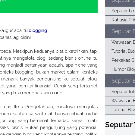
aligus apa itu
blogging
.
Seputar 
ahas lagi disini.
erbeda. Meskipun keduanya bisa dikawinkan, tapi
tinya mengelola blog, sedang bisnis online itu
ang menjadi pertanyaan adalah, apa niche yang
konteks blogging, bukan market dalam konteks
uk menarik banyak pengunjung ke sebuah blog.
Seputar B
t yang bernilai finansial. Ceruk yang tertarget
k yang bisa menghasilkan uang.
n dan Ilmu Pengetahuan, misalnya mengulas
 umum konten karya ilmiah hanya sebuah niche
gunjung yang berminat terhadap karya ilmiah.
Seputar
ksi bisnis. Bukan pengunjung yang potensial
uga dengan blog yang kontennya tentang politik.