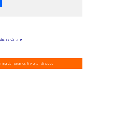
isnis Online
ming dan promosi link akan dihapus