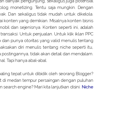
bah banyak pengunjung, sekaligus juga potensial
log monetizing. Tentu saja mungkin. Dengan
nyak. Dan sekaligus tidak mudah untuk dikelola.
 konten yang demikian. Misalnya konten bisnis
bil dan sejenisnya. Konten seperti ini, adalah
transaksi. Untuk penjualan. Untuk klik iklan PPC
o dan punya otoritas yang valid menulis tentang
ksakan diri menulis tentang niche seperti itu,
 postingannya, tidak akan detail dan mendalam.
al. Tapi hanya abal-abal.
aling tepat untuk dibidik oleh seorang Blogger?
t di medan tempur persaingan dengan puluhan
 search engine? Mari kita lanjutkan disini:
Niche