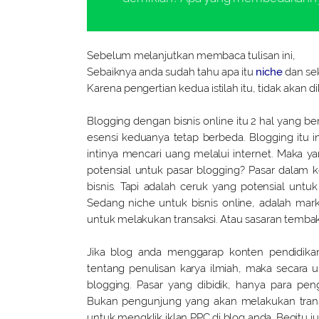
Sebelum melanjutkan membaca tulisan ini,
Sebaiknya anda sudah tahu apa itu
niche
dan sek
Karena pengertian kedua istilah itu, tidak akan dib
Blogging dengan bisnis online itu 2 hal yang b
esensi keduanya tetap berbeda. Blogging itu in
intinya mencari uang melalui internet. Maka y
potensial untuk pasar blogging? Pasar dalam 
bisnis. Tapi adalah ceruk yang potensial unt
Sedang niche untuk bisnis online, adalah marke
untuk melakukan transaksi. Atau sasaran temba
Jika blog anda menggarap konten pendidika
tentang penulisan karya ilmiah, maka secara
blogging. Pasar yang dibidik, hanya para pen
Bukan pengunjung yang akan melakukan transa
untuk mengklik iklan PPC di blog anda. Begitu j