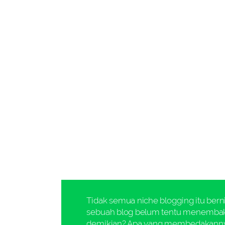
Tidak semua niche blogging itu bernil
sebuah blog belum tentu menembak p
demikian? Apa yang membedakann