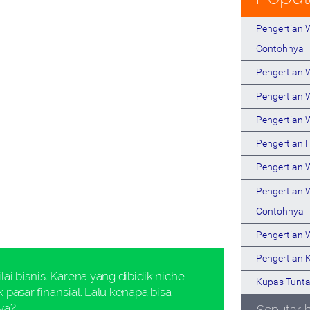
Pengertian W
Contohnya
Pengertian
Pengertian 
Pengertian 
Pengertian 
Pengertian 
Pengertian 
Contohnya
Pengertian 
Pengertian 
ai bisnis. Karena yang dibidik niche
Kupas Tunta
asar finansial. Lalu kenapa bisa
ya?
Seputar 