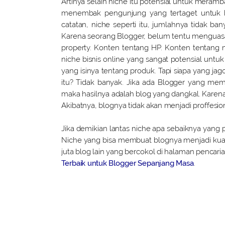
Artinya selain niche itu potensial untuk meram
menembak pengunjung yang tertaget untuk b
catatan, niche seperti itu, jumlahnya tidak ba
Karena seorang Blogger, belum tentu menguasai
property. Konten tentang HP. Konten tentang mo
niche bisnis online yang sangat potensial untuk 
yang isinya tentang produk. Tapi siapa yang jag
itu? Tidak banyak. Jika ada Blogger yang mema
maka hasilnya adalah blog yang dangkal. Karena
Akibatnya, blognya tidak akan menjadi proffesion
Jika demikian lantas niche apa sebaiknya yang p
Niche yang bisa membuat blognya menjadi kua
juta blog lain yang bercokol di halaman pencarian
Terbaik untuk Blogger Sepanjang Masa
.