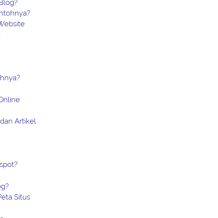
Blog?
ontohnya?
Website
e
a
ohnya?
Online
dan Artikel
spot?
og?
eta Situs