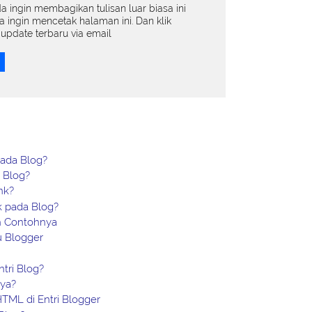
da ingin membagikan tulisan luar biasa ini
da ingin mencetak halaman ini. Dan klik
update terbaru via email
ada Blog?
k Blog?
nk?
nk pada Blog?
an Contohnya
u Blogger
tri Blog?
nya?
ML di Entri Blogger