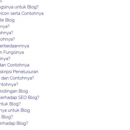
cs
ngsinya untuk Blog?
vicon serta Contohnya
te Blog
hnya?
tohnya?
tohnya?
 Perbedaannnya
an Fungsinya
inya?
 dan Contohnya
kripsi Penelusuran
si dan Contohnya?
ontohnya?
stingan Blog
 terhadap SEO Blog?
untuk Blog?
inya untuk Blog
 Blog?
terhadap Blog?