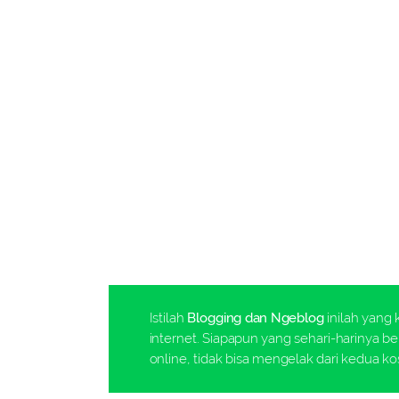
Istilah
Blogging dan Ngeblog
inilah yang 
internet. Siapapun yang sehari-harinya ber
online, tidak bisa mengelak dari kedua kos