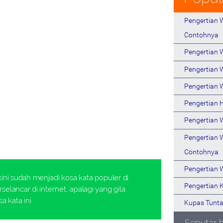
Pengertian W
Contohnya
Pengertian
Pengertian 
Pengertian 
Pengertian 
Pengertian 
Pengertian 
Contohnya
Pengertian 
kini sudah menjadi kosa kata populer di
Pengertian 
selancar di internet, apalagi yang gila
a kata ini
Kupas Tunta
Seputar 