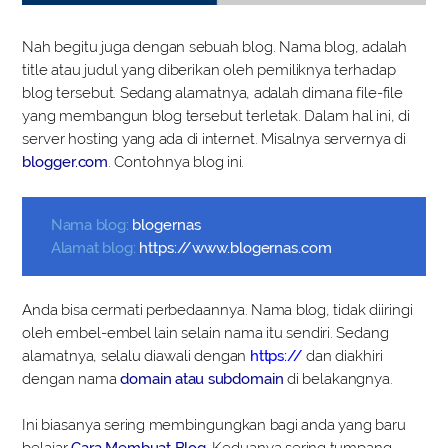
Nah begitu juga dengan sebuah blog. Nama blog, adalah
title atau judul yang diberikan oleh pemiliknya terhadap
blog tersebut. Sedang alamatnya, adalah dimana file-file
yang membangun blog tersebut terletak. Dalam hal ini, di
server hosting yang ada di internet. Misalnya servernya di
blogger.com
. Contohnya blog ini.
Nama blog:
blogernas
Alamat blog:
https://www.blogernas.com
Anda bisa cermati perbedaannya. Nama blog, tidak diiringi
oleh embel-embel lain selain nama itu sendiri. Sedang
alamatnya, selalu diawali dengan
https://
dan diakhiri
dengan nama
domain atau subdomain
di belakangnya.
Ini biasanya sering membingungkan bagi anda yang baru
belajar
Cara Membuat Blog
. Keduanya sering tumpang