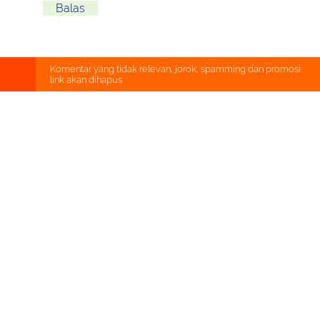
Balas
Komentar yang tidak relevan, jorok, spamming dan promosi
link akan dihapus