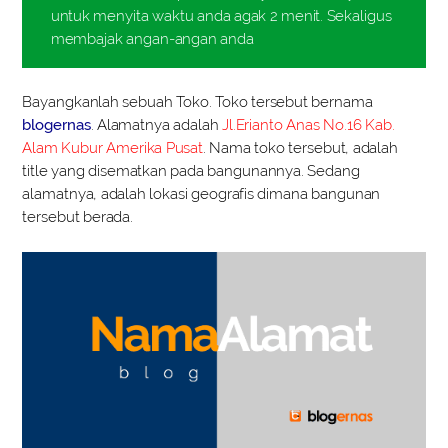
untuk menyita waktu anda agak 2 menit. Sekaligus
membajak angan-angan anda
Bayangkanlah sebuah Toko. Toko tersebut bernama
blogernas
. Alamatnya adalah
Jl.Erianto Anas No.16 Kab.
Alam Kubur Amerika Pusat
. Nama toko tersebut, adalah
title yang disematkan pada bangunannya. Sedang
alamatnya, adalah lokasi geografis dimana bangunan
tersebut berada.