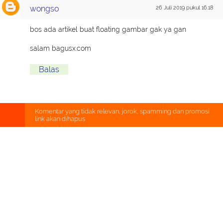
wongso
26 Juli 2019 pukul 16.18
bos ada artikel buat floating gambar gak ya gan
salam bagusx.com
Balas
Komentar yang tidak relevan, jorok, spamming dan promosi
link akan dihapus