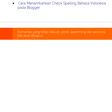
Cara Menambahkan Check Spelling Bahasa Indonesia
pada Blogger
Komentar yang tidak relevan, jorok, spamming dan promosi
link akan dihapus