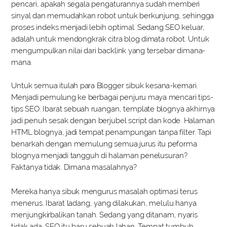
pencari, apakah segala pengaturannya sudah memberi
sinyal dan memudahkan robot untuk berkunjung, sehingga
proses indeks menjadi lebih optimal. Sedang SEO keluar,
adalah untuk mendongkrak citra blog dimata robot. Untuk
mengumpulkan nilai dari backlink yang tersebar dimana-
mana.
Untuk semua itulah para Blogger sibuk kesana-kemari.
Menjadi pemulung ke berbagai penjuru maya mencari tips-
tips SEO. Ibarat sebuah ruangan, template blognya akhirnya
jadi penuh sesak dengan berjubel script dan kode. Halaman
HTML blognya, jadi tempat penampungan tanpa filter. Tapi
benarkah dengan memulung semua jurus itu peforma
blognya menjadi tangguh di halaman penelusuran?
Faktanya tidak. Dimana masalahnya?
Mereka hanya sibuk mengurus masalah optimasi terus
menerus. Ibarat ladang, yang dilakukan, melulu hanya
menjungkirbalikan tanah. Sedang yang ditanam, nyaris
tidak ada. SEO itu baru sebuah lahan. Tempat tumbuh