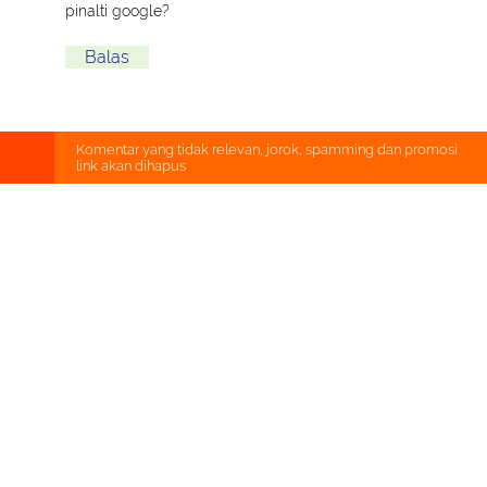
pinalti google?
Balas
Komentar yang tidak relevan, jorok, spamming dan promosi
link akan dihapus