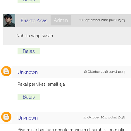
Admin
Erianto Anas
10 September 2016 pukul 23.13
Nah itu yang susah
Balas
Unknown
16 Oktober 2016 pukul 10.43
Pakai perivikasi email aja
Balas
Unknown
16 Oktober 2016 pukul 10.46
Bisa minta bantuan google mungkin di suruh isi pormulir