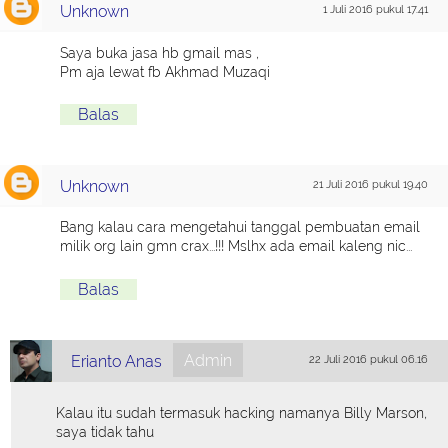
Unknown
1 Juli 2016 pukul 17.41
Saya buka jasa hb gmail mas ,
Pm aja lewat fb Akhmad Muzaqi
Balas
Unknown
21 Juli 2016 pukul 19.40
Bang kalau cara mengetahui tanggal pembuatan email
milik org lain gmn crax...!!! Mslhx ada email kaleng nic...
Balas
Admin
Erianto Anas
22 Juli 2016 pukul 06.16
Kalau itu sudah termasuk hacking namanya Billy Marson,
saya tidak tahu