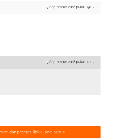
23 September 2018 pukul 09.07
25 September 2018 pukul 04.07
ming dan promosi link akan dihapus