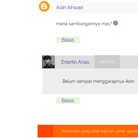
Adin Ikhwan
mana sambungannya mas?
Balas
Admin
Erianto Anas
Belum sempat menggarapnya Adin
Balas
Komentar yang tidak relevan, jorok, spam