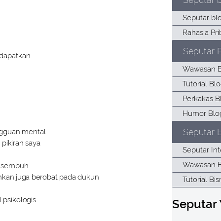
Seputar 
 dapatkan
Seputar B
ngguan mental
pikiran saya
sa sembuh
hkan juga berobat pada dukun
 psikologis
Seputar