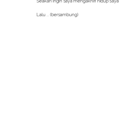
Seakan ingin saya mengakhiri hidup saya
Lalu ... (bersambung)