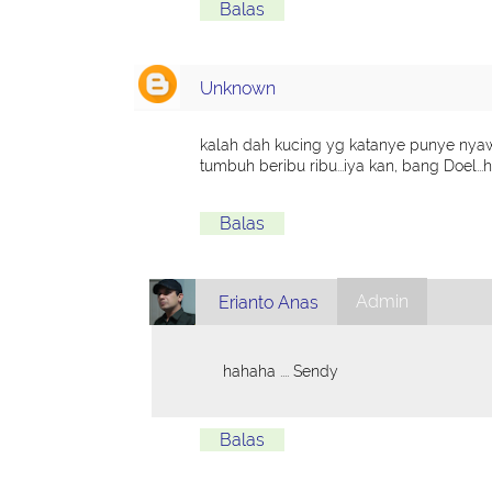
Balas
Unknown
kalah dah kucing yg katanye punye nyaw
tumbuh beribu ribu...iya kan, bang Doel..
Balas
Admin
Erianto Anas
hahaha .... Sendy
Balas