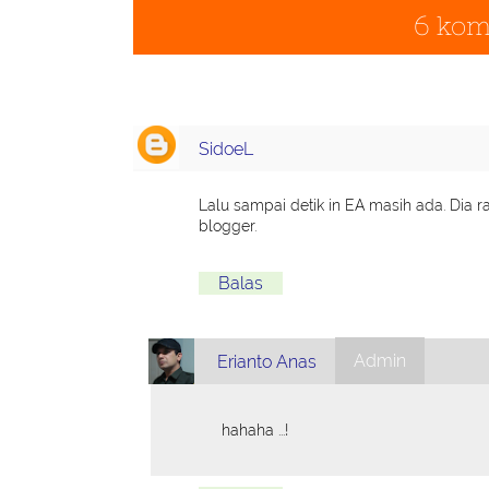
6 kom
SidoeL
Lalu sampai detik in EA masih ada. Dia 
blogger.
Balas
Admin
Erianto Anas
hahaha ...!