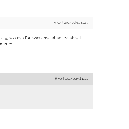
5 April 2017 pukul 21.23
a 9, soalnya EA nyawanya abadi..patah satu
.hehehe
6 April 2017 pukul 11.21