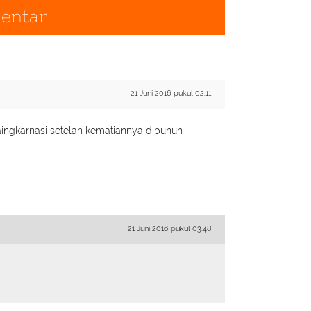
entar
21 Juni 2016 pukul 02.11
raingkarnasi setelah kematiannya dibunuh
21 Juni 2016 pukul 03.48