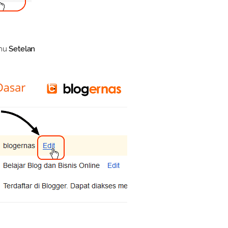
enu
Setelan