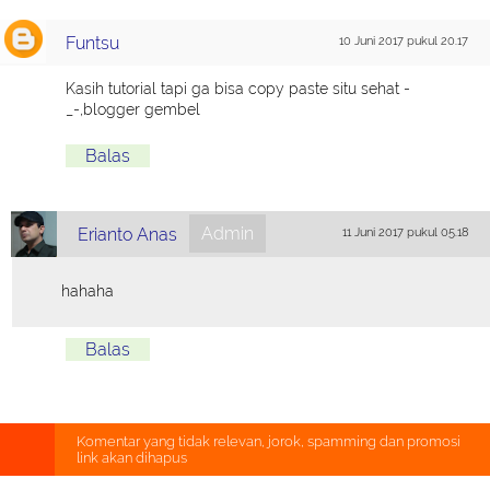
Funtsu
10 Juni 2017 pukul 20.17
Kasih tutorial tapi ga bisa copy paste situ sehat -
_-,blogger gembel
Balas
Admin
Erianto Anas
11 Juni 2017 pukul 05.18
hahaha
Balas
Komentar yang tidak relevan, jorok, spamming dan promosi
link akan dihapus