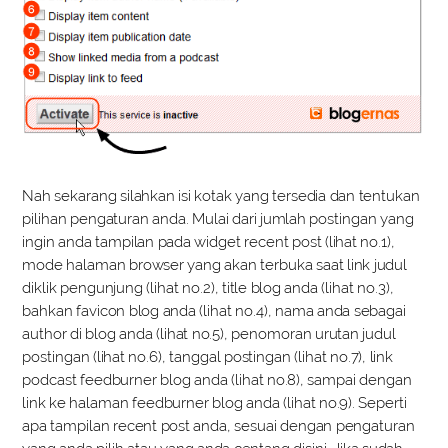
Nah sekarang silahkan isi kotak yang tersedia dan tentukan
pilihan pengaturan anda. Mulai dari jumlah postingan yang
ingin anda tampilan pada widget recent post (lihat no.1),
mode halaman browser yang akan terbuka saat link judul
diklik pengunjung (lihat no.2), title blog anda (lihat no.3),
bahkan favicon blog anda (lihat no.4), nama anda sebagai
author di blog anda (lihat no.5), penomoran urutan judul
postingan (lihat no.6), tanggal postingan (lihat no.7), link
podcast feedburner blog anda (lihat no.8), sampai dengan
link ke halaman feedburner blog anda (lihat no.9). Seperti
apa tampilan recent post anda, sesuai dengan pengaturan